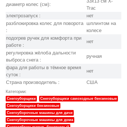
33х13 см X-
диаметр колес (см):
Trac
электрозапуск :
нет
разблокировка колес для поворота
шплинтом на
:
колесе
подогрев ручек для комфорта при
нет
работе :
регулировка жёлоба дальности
ручная
выброса снега :
фара для работы в тёмное время
нет
суток :
Страна производитель :
США
Категории:
Снегоуборщики
Снегоуборщики самоходные бензиновые
Снегоуборщики бензиновые
Снегоуборочные машины для дачи
Снегоуборочные машины для дома
Снегоотбрасыватель бензиновый