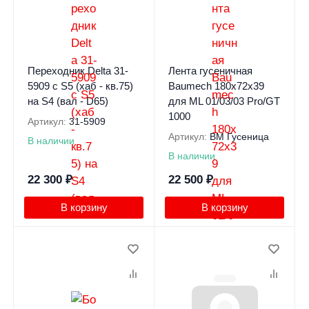
Переходник Delta 31-
Лента гусеничная
5909 с S5 (хаб - кв.75)
Baumech 180х72х39
на S4 (вал - D65)
для ML 01/03/03 Pro/GT
1000
Артикул:
31-5909
Артикул:
BM Гусеница
В наличии
В наличии
22 300
₽
22 500
₽
В корзину
В корзину