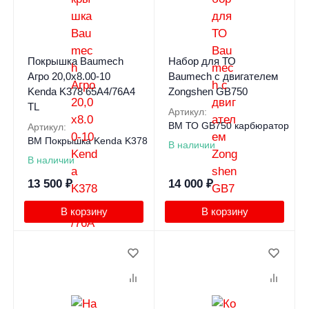
Покрышка Baumech
Набор для ТО
Агро 20,0x8.00-10
Baumech с двигателем
Kenda K378 65A4/76A4
Zongshen GB750
TL
Артикул:
BM ТО GB750 карбюратор
Артикул:
BM Покрышка Kenda K378
В наличии
В наличии
13 500
₽
14 000
₽
В корзину
В корзину