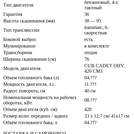
бензиновый, 4-х
Тип двигателя
тактный
Гарантия
36
Высота скашивания (мм)
38 — 95
transmatc, 6-
Тип трансмиссии
скоростная
Боковой выброс
есть
Мульчирование
в комплекте
Травосборник
опция
Ширина скашивания (см)
76
CUB CADET OHV,
Модель двигателя
420 СМ3
Объем топливного бака (л)
04.???
Мощность двигателя, л.с.
11.???
Радиус поворота, см
40 см
Номинальная мощность на рабочих
08.???
оборотах, кВт
Объем двигателя (куб. см)
420
Размер колес передних / задних
33 х 12,7 см/ 41х17 см
Объём топливного бака, л
04.???
ДОСТАВКА И САМОВЫВОЗ