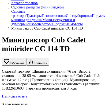
Каталог товаров
Садовые райдеры (минирайдеры)
Садовые
тракторы
Тракторы
Газонокосилки
Снегоуборщики
Подмет
машины для улицы
Мини-погрузчики и
думперы
Бензогенераторы
Лодочные моторы
Минитрактор Cub Cadet minirider CC 114 TD
Минитрактор Cub Cadet
minirider CC 114 TD
Избранное
Сравнить
Садовый трактор | Ширина скашивания 76 см | Высота
скашивания 38-95 мм | двигатель 4-х тактный Cub Cadet 11.6
л.с (макс. 12 л.с.) | Травосборник (опция) | Мульчирование,
боковой выброс| Полуавтоматическая трансмиссия |Артикул
13B226JD603 | Гарантия производителя 3 года
Написать отзыв
Характеристики: