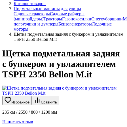
Каталог товаров
Подметальные машины для улицы
Садовые тракторы
Садовые райдеры
(минирайдеры)
Тракторы
Газонокосилки
Снегоуборщики
М
погрузчики и думперы
Бензогенераторы
Лодочные
моторы
Щетка подметальная задняя с бункером и увлажнителем
TSPH 2350 Bellon M.it
Щетка подметальная задняя
с бункером и увлажнителем
TSPH 2350 Bellon M.it
Избранное
Сравнить
235 см / 2550 / 800 / 1200 мм
Написать отзыв