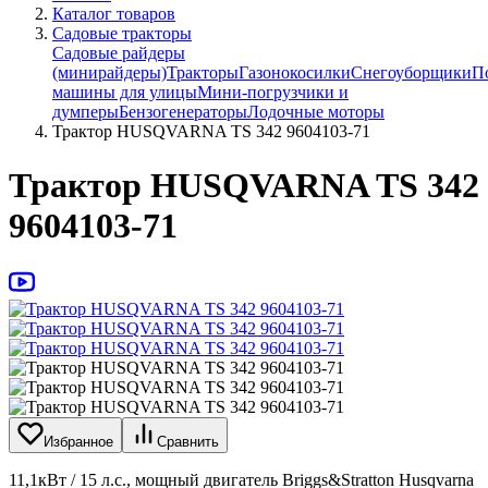
Каталог товаров
Садовые тракторы
Садовые райдеры
(минирайдеры)
Тракторы
Газонокосилки
Снегоуборщики
П
машины для улицы
Мини-погрузчики и
думперы
Бензогенераторы
Лодочные моторы
Трактор HUSQVARNA TS 342 9604103-71
Трактор HUSQVARNA TS 342
9604103-71
Избранное
Сравнить
11,1кВт / 15 л.с., мощный двигатель Briggs&Stratton Husqvarna