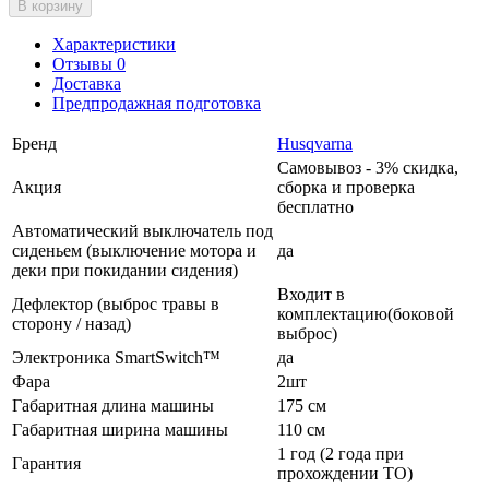
В корзину
Характеристики
Отзывы 0
Доставка
Предпродажная подготовка
Бренд
Husqvarna
Самовывоз - 3% скидка,
Акция
сборка и проверка
бесплатно
Автоматический выключатель под
сиденьем (выключение мотора и
да
деки при покидании сидения)
Входит в
Дефлектор (выброс травы в
комплектацию(боковой
сторону / назад)
выброс)
Электроника SmartSwitch™
да
Фара
2шт
Габаритная длина машины
175 см
Габаритная ширина машины
110 см
1 год (2 года при
Гарантия
прохождении ТО)