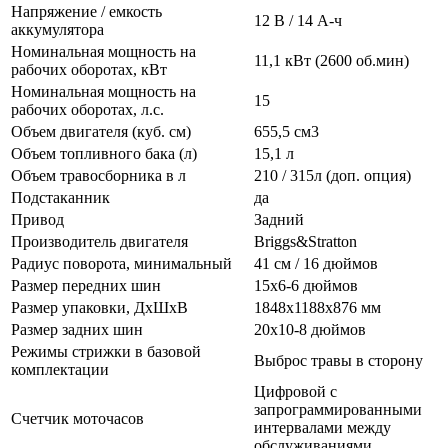
Напряжение / емкость
12 В / 14 А-ч
аккумулятора
Номинальная мощность на
11,1 кВт (2600 об.мин)
рабочих оборотах, кВт
Номинальная мощность на
15
рабочих оборотах, л.с.
Объем двигателя (куб. см)
655,5 см3
Объем топливного бака (л)
15,1 л
Объем травосборника в л
210 / 315л (доп. опция)
Подстаканник
да
Привод
Задний
Производитель двигателя
Briggs&Stratton
Радиус поворота, минимальный
41 см / 16 дюймов
Размер передних шин
15x6-6 дюймов
Размер упаковки, ДxШxВ
1848x1188x876 мм
Размер задних шин
20x10-8 дюймов
Режимы стрижки в базовой
Выброс травы в сторону
комплектации
Цифровой с
запрограммированными
Счетчик моточасов
интервалами между
обслуживаниями