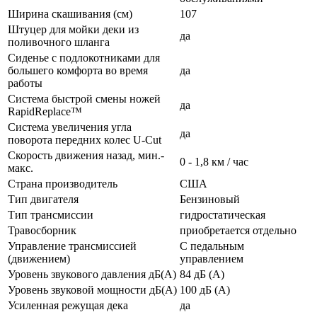
Ширина скашивания (см)
107
Штуцер для мойки деки из
да
поливочного шланга
Сиденье с подлокотниками для
большего комфорта во время
да
работы
Система быстрой смены ножей
да
RapidReplace™
Система увеличения угла
да
поворота передних колес U-Cut
Скорость движения назад, мин.-
0 - 1,8 км / час
макс.
Страна производитель
США
Тип двигателя
Бензиновый
Тип трансмиссии
гидростатическая
Травосборник
приобретается отдельно
Управление трансмиссией
С педальным
(движением)
управлением
Уровень звукового давления дБ(A)
84 дБ (A)
Уровень звуковой мощности дБ(A)
100 дБ (A)
Усиленная режущая дека
да