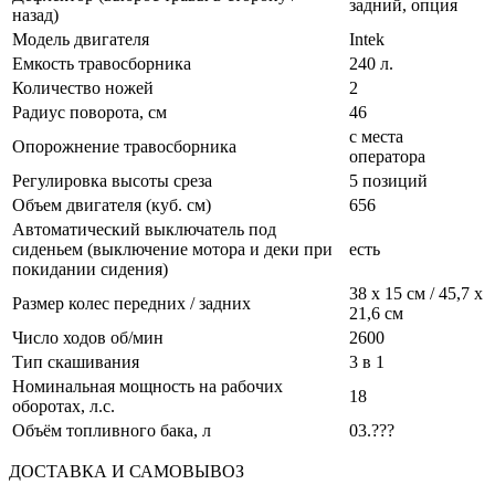
задний, опция
назад)
Модель двигателя
Intek
Емкость травосборника
240 л.
Количество ножей
2
Радиус поворота, см
46
с места
Опорожнение травосборника
оператора
Регулировка высоты среза
5 позиций
Объем двигателя (куб. см)
656
Автоматический выключатель под
сиденьем (выключение мотора и деки при
есть
покидании сидения)
38 х 15 см / 45,7 х
Размер колес передних / задних
21,6 см
Число ходов об/мин
2600
Тип скашивания
3 в 1
Номинальная мощность на рабочих
18
оборотах, л.с.
Объём топливного бака, л
03.???
ДОСТАВКА И САМОВЫВОЗ