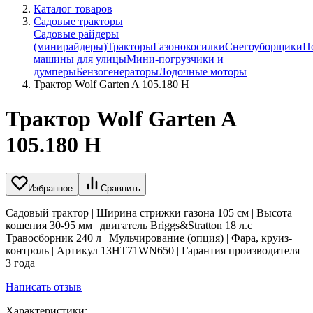
Каталог товаров
Садовые тракторы
Садовые райдеры
(минирайдеры)
Тракторы
Газонокосилки
Снегоуборщики
П
машины для улицы
Мини-погрузчики и
думперы
Бензогенераторы
Лодочные моторы
Трактор Wolf Garten A 105.180 H
Трактор Wolf Garten A
105.180 H
Избранное
Сравнить
Садовый трактор | Ширина стрижки газона 105 см | Высота
кошения 30-95 мм | двигатель Briggs&Stratton 18 л.с |
Травосборник 240 л | Мульчирование (опция) | Фара, круиз-
контроль | Артикул 13HT71WN650 | Гарантия производителя
3 года
Написать отзыв
Характеристики: